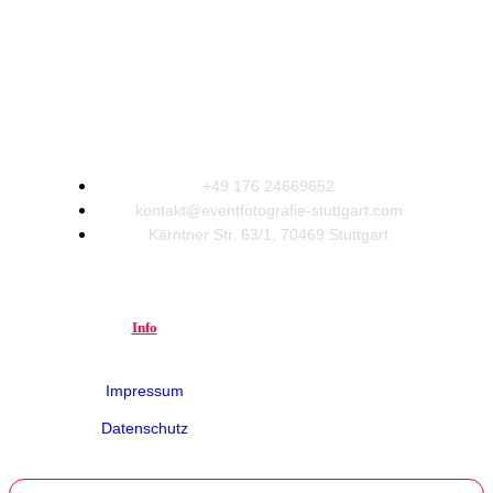
+49 176 24669652
kontakt@eventfotografie-stuttgart.com
Kärntner Str. 63/1, 70469 Stuttgart
Info
Impressum
Datenschutz