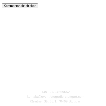
+49 176 24669652
kontakt@eventfotografie-stuttgart.com
Kärntner Str. 63/1, 70469 Stuttgart